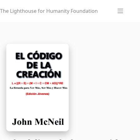
Skip
to
The Lighthouse for Humanity Foundation
content